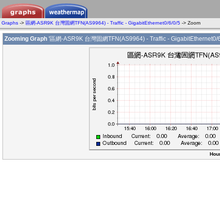
Graphs
->
區網-ASR9K 台灣固網TFN(AS9964) - Traffic - GigabitEthernet0/6/0/5
-> Zoom
Zooming Graph
'區網-ASR9K 台灣固網TFN(AS9964) - Traffic - GigabitEthernet0/6/
Hour